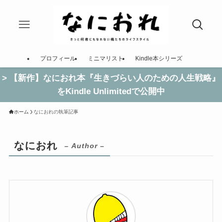
プロフィール
ミニマリスト
Kindle本シリーズ
> 【新作】なにおれ本『生きづらい人のための人生戦略』
をKindle Unlimitedで公開中
ホーム
なにおれの執筆記事
なにおれ
– Author –