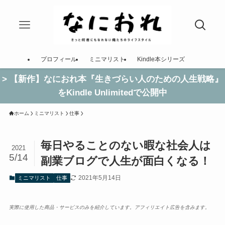
プロフィール
ミニマリスト
Kindle本シリーズ
> 【新作】なにおれ本『生きづらい人のための人生戦略』
をKindle Unlimitedで公開中
ホーム
ミニマリスト
仕事
毎日やることのない暇な社会人は
2021
5/14
副業ブログで人生が面白くなる！
2021年5月14日
ミニマリスト
仕事
実際に使用した商品・サービスのみを紹介しています。アフィリエイト広告を含みます。