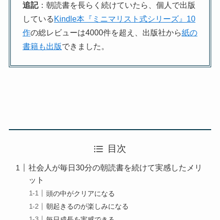
追記
：朝読書を長らく続けていたら、個人で出版
している
Kindle本『ミニマリスト式シリーズ』10
作
の総レビューは4000件を超え、出版社から
紙の
書籍も出版
できました。
目次
社会人が毎日30分の朝読書を続けて実感したメリ
ット
頭の中がクリアになる
朝起きるのが楽しみになる
毎日成長を実感できる