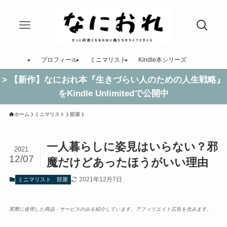
プロフィール
ミニマリスト
Kindle本シリーズ
> 【新作】なにおれ本『生きづらい人のための人生戦略』
をKindle Unlimitedで公開中
ホーム
ミニマリスト
部屋
一人暮らしに姿見はいらない？邪
2021
12/07
魔だけどあったほうがいい理由
2021年12月7日
ミニマリスト
部屋
実際に使用した商品・サービスのみを紹介しています。アフィリエイト広告を含みます。