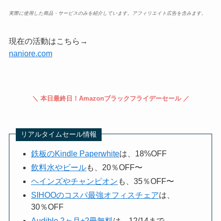
実際に使用した商品・サービスのみを紹介しています。アフィリエイト広告を含みます。
現在の活動はこちら→
naniore.com
＼ 本日最終日！Amazonブラックフライデーセール ／
リアルタイムセール情報
鉄板のKindle Paperwhite
は、18%OFF
飲料水やビール
も、20％OFF〜
ヘインズやチャンピオン
も、35％OFF〜
SIHOOのコスパ最強オフィスチェア
は、
30％OFF
Audible 2ヶ月+2冊無料
は、12/14まで