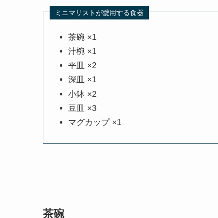
ミニマリストが愛用する食器
茶碗 ×1
汁椀 ×1
平皿 ×2
深皿 ×1
小鉢 ×2
豆皿 ×3
マグカップ ×1
茶碗