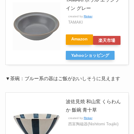
イン グレー
created by
Rinker
TAMAKI
Amazon
楽天市場
Yahooショッピング
▼茶碗：ブルー系の器はご飯がおいしそうに見えます
波佐見焼 和山窯 くらわん
か 飯碗 青十草
created by
Rinker
西富陶磁器(Nishitomi Toujiki)