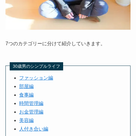
7つのカテゴリーに分けて紹介していきます。
30歳男のシンプルライフ
ファッション編
部屋編
食事編
時間管理編
お金管理編
美容編
人付き合い編