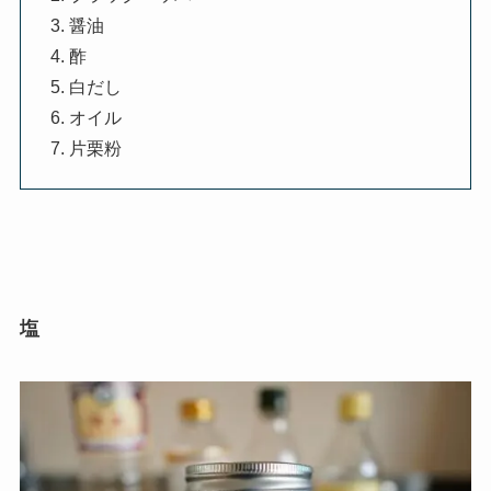
醤油
酢
白だし
オイル
片栗粉
塩