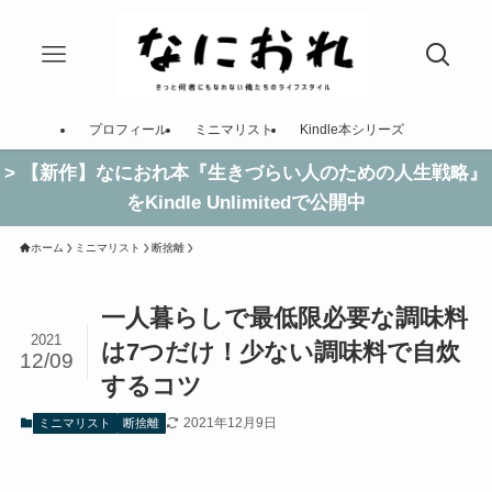
プロフィール
ミニマリスト
Kindle本シリーズ
> 【新作】なにおれ本『生きづらい人のための人生戦略』
をKindle Unlimitedで公開中
ホーム
ミニマリスト
断捨離
一人暮らしで最低限必要な調味料
2021
は7つだけ！少ない調味料で自炊
12/09
するコツ
2021年12月9日
ミニマリスト
断捨離