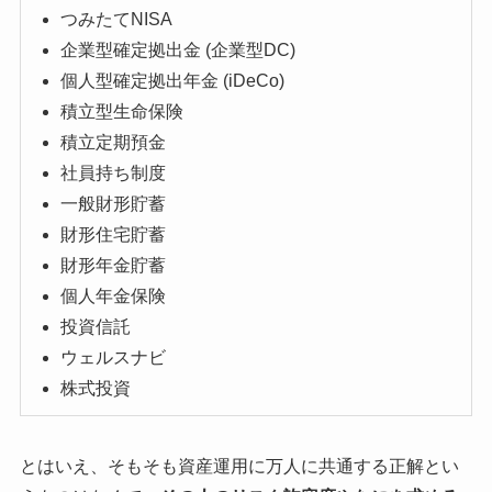
つみたてNISA
企業型確定拠出金 (企業型DC)
個人型確定拠出年金 (iDeCo)
積立型生命保険
積立定期預金
社員持ち制度
一般財形貯蓄
財形住宅貯蓄
財形年金貯蓄
個人年金保険
投資信託
ウェルスナビ
株式投資
とはいえ、そもそも資産運用に万人に共通する正解とい